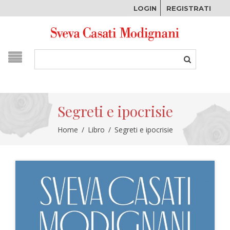
LOGIN
REGISTRATI
Segreti e ipocrisie
Home
/
Libro
/
Segreti e ipocrisie