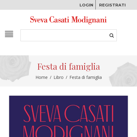
LOGIN
REGISTRATI
Festa di famiglia
Home
/
Libro
/
Festa di famiglia