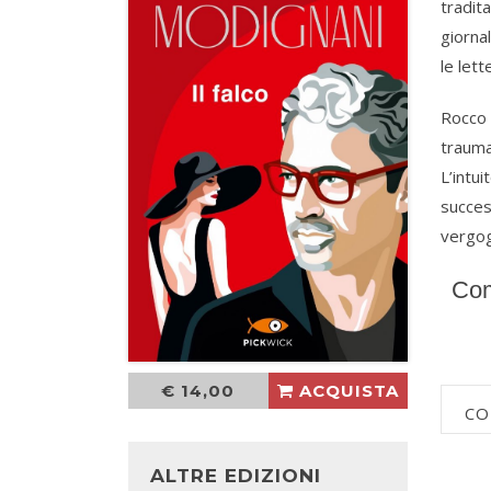
tradita
giornal
le let
Rocco D
trauma
L’intu
succes
vergog
Com
€ 14,00
ACQUISTA
CO
ALTRE EDIZIONI