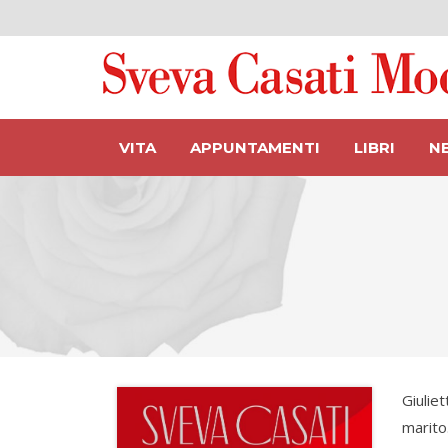
VITA
APPUNTAMENTI
LIBRI
N
Giuliet
marito