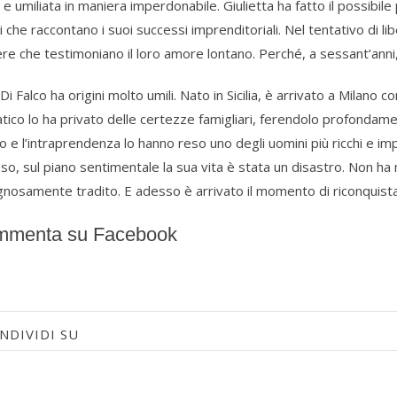
 e umiliata in maniera imperdonabile. Giulietta ha fatto il possibile 
i che raccontano i suoi successi imprenditoriali. Nel tentativo di libe
tere che testimoniano il loro amore lontano. Perché, a sessant’anni
i Falco ha origini molto umili. Nato in Sicilia, è arrivato a Milano c
tico lo ha privato delle certezze famigliari, ferendolo profondament
ito e l’intraprendenza lo hanno reso uno degli uomini più ricchi e 
so, sul piano sentimentale la sua vita è stata un disastro. Non ha
nosamente tradito. E adesso è arrivato il momento di riconquista
menta su Facebook
NDIVIDI SU