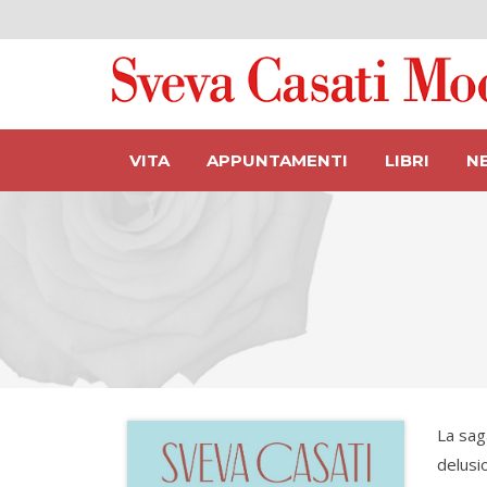
VITA
APPUNTAMENTI
LIBRI
N
La saga
delusio